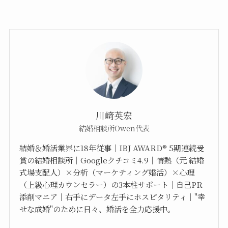
川﨑英宏
結婚相談所Owen代表
結婚＆婚活業界に18年従事｜IBJ AWARD®︎ 5期連続受
賞の結婚相談所｜Googleクチコミ4.9｜情熱（元 結婚
式場支配人）×分析（マーケティング婚活）×心理
（上級心理カウンセラー）の3本柱サポート｜自己PR
添削マニア｜右手にデータ左手にホスピタリティ｜"幸
せな成婚"のために日々、婚活を全力応援中。