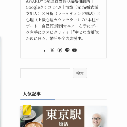
AWARD®︎ 5期連続受賞の結婚相談所｜
Googleクチコミ4.9｜情熱（元 結婚式場
支配人）×分析（マーケティング婚活）×
心理（上級心理カウンセラー）の3本柱サ
ポート｜自己PR添削マニア｜右手にデー
タ左手にホスピタリティ｜"幸せな成婚"の
ために日々、婚活を全力応援中。
検索
人気記事