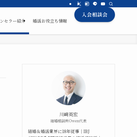
入会相談会
ンセラー紹介
婚活お役立ち情報
川﨑英宏
結婚相談所Owen代表
結婚＆婚活業界に18年従事｜IBJ