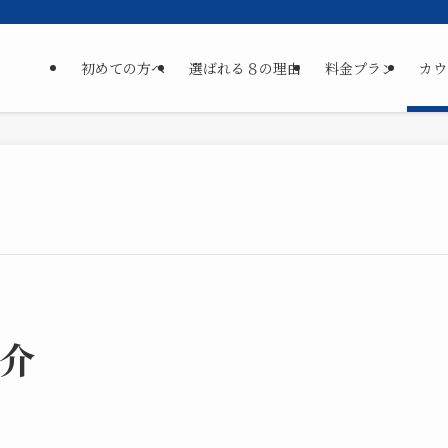
初めての方へ
選ばれる８の理由
料金プラン
カウ
介