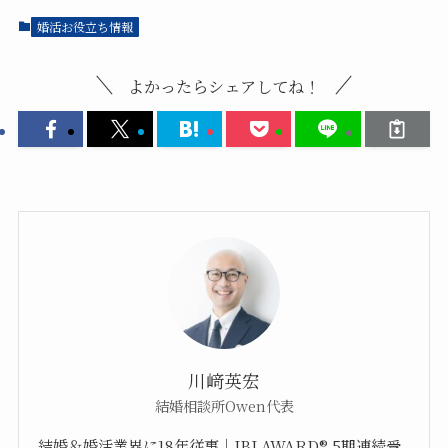
婚活お役立ち情報
よかったらシェアしてね！
川﨑英宏
結婚相談所Owen代表
結婚＆婚活業界に18年従事｜IBJ AWARD®︎ 5期連続受