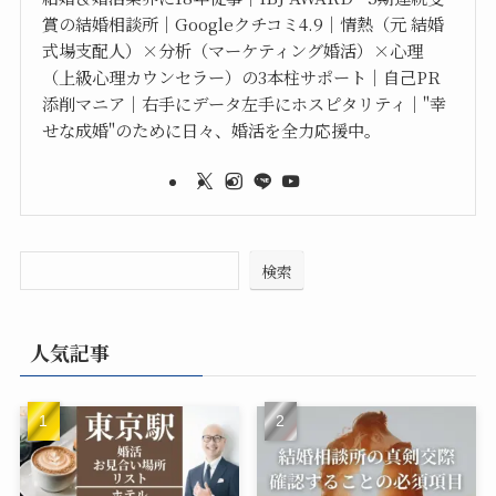
賞の結婚相談所｜Googleクチコミ4.9｜情熱（元 結婚
式場支配人）×分析（マーケティング婚活）×心理
（上級心理カウンセラー）の3本柱サポート｜自己PR
添削マニア｜右手にデータ左手にホスピタリティ｜"幸
せな成婚"のために日々、婚活を全力応援中。
検索
人気記事